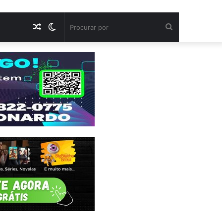
Artigo
Switch
Procurar
aleatório
skin
por