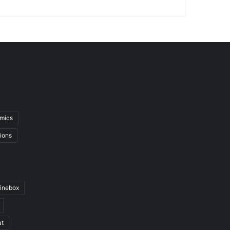
mics
ions
inebox
at