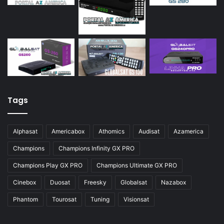
Tags
Alphasat
Americabox
Athomics
Audisat
Azamerica
Champions
Champions Infinity GX PRO
Champions Play GX PRO
Champions Ultimate GX PRO
Cinebox
Duosat
Freesky
Globalsat
Nazabox
Phantom
Tourosat
Tuning
Visionsat