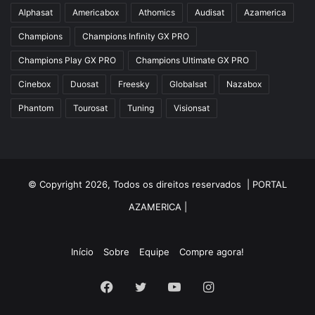
Alphasat
Americabox
Athomics
Audisat
Azamerica
Champions
Champions Infinity GX PRO
Champions Play GX PRO
Champions Ultimate GX PRO
Cinebox
Duosat
Freesky
Globalsat
Nazabox
Phantom
Tourosat
Tuning
Visionsat
© Copyright 2026, Todos os direitos reservados |
PORTAL
AZAMERICA
|
Início
Sobre
Equipe
Compre agora!
Facebook
Twitter
YouTube
Instagram