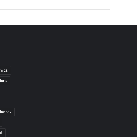
mics
ions
inebox
at