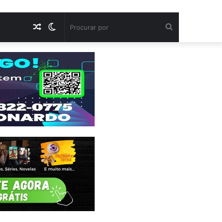
Artigo
Switch
Procurar
aleatório
skin
por