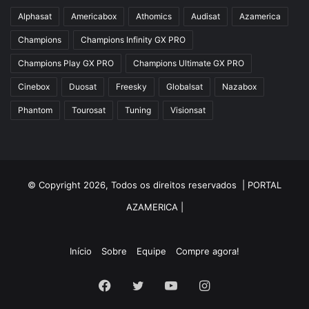
Alphasat
Americabox
Athomics
Audisat
Azamerica
Champions
Champions Infinity GX PRO
Champions Play GX PRO
Champions Ultimate GX PRO
Cinebox
Duosat
Freesky
Globalsat
Nazabox
Phantom
Tourosat
Tuning
Visionsat
© Copyright 2026, Todos os direitos reservados |
PORTAL
AZAMERICA
|
Início
Sobre
Equipe
Compre agora!
Facebook
Twitter
YouTube
Instagram