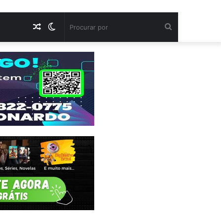
Artigo
Switch
Procurar
aleatório
skin
por