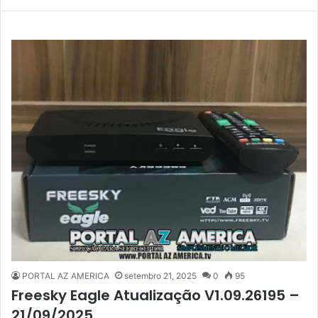
PORTAL AZ AMERICA
setembro 21, 2025
0
95
Freesky Eagle Atualização V1.09.26195 –
21/09/2025